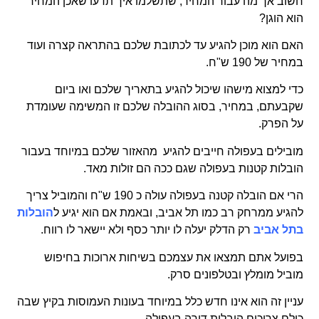
חשוב אך מה עבור המחיר, שתשלמו איך תדעו שאכן המחיר
הוא הוגן?
האם הוא מוכן להגיע עד לכתובת שלכם בהתראה קצרה ועוד
במחיר של 190 ש"ח.
כדי למצוא מישהו שיכול להגיע בתאריך שלכם ואו ביום
שקבעתם, במחיר, בסוג ההובלה שלכם זו המשימה שעומדת
על הפרק.
מובילים בעפולה חייבים להגיע מהאזור שלכם במיוחד בעבור
הובלות קטנות בעפולה שגם ככה הם זולות מאד.
הרי אם הובלה קטנה בעפולה עולה כ 190 ש"ח והמוביל צריך
להגיע ממרחק רב כמו תל אביב, ובאמת אם הוא יגיע ל
הובלות
בתל אביב
רק הדלק יעלה לו יותר כסף ולא יישאר לו רווח.
בפועל אתם תמצאו את עצמכם בשיחות ארוכות בחיפוש
מוביל מומלץ ובטלפונים סרק.
עניין זה הוא אינו חדש כלל במיוחד בעונות העמוסות בקיץ שבה
כולם צריכים הובלות דירה בעפולה.