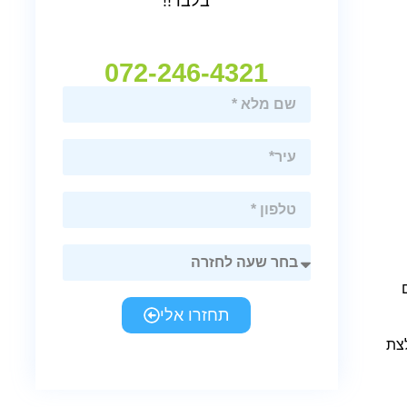
בלבד!!
072-246-4321
תחזרו אלי
צת