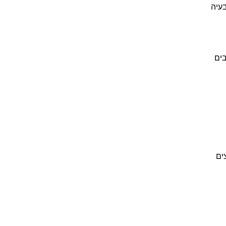
עיה
בים
ים